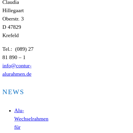
Claudia
Hillegaart
Oberstr. 3
D 47829
Krefeld
Tel.: (089) 27
81 890 – 1
info@contur-
alurahmen.de
NEWS
Alu-
Wechselrahmen
für