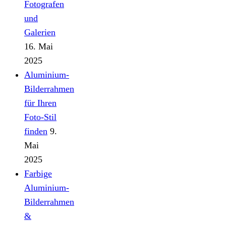
Fotografen
und
Galerien
16. Mai
2025
Aluminium-
Bilderrahmen
für Ihren
Foto-Stil
finden
9.
Mai
2025
Farbige
Aluminium-
Bilderrahmen
&