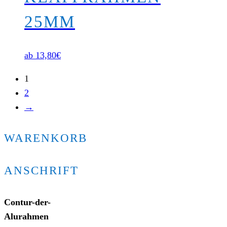
25MM
ab
13,80
€
1
2
→
WARENKORB
ANSCHRIFT
Contur-der-
Alurahmen